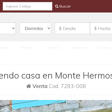
Buscar
eptos
Terrenos
Campos
Galpones
Locales
endo casa en Monte Hermo
Venta
Cod. 7293-008