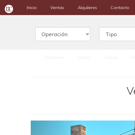
Inicio
Ventas
Alquileres
Contacto
Alquileres
Ventas
Casas
D
V